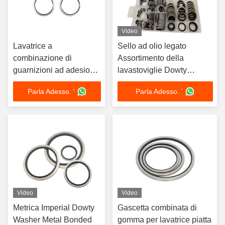
Video
Lavatrice a
Sello ad olio legato
combinazione di
Assortimento della
guarnizioni ad adesione
lavastoviglie Dowty
resistente all'olio
Metrica 6 8 10 12 22 24
Parla Adesso. '
Parla Adesso. '
personalizzabile
mm O Ring Box Oro Blu
Video
Video
Metrica Imperial Dowty
Gascetta combinata di
Washer Metal Bonded
gomma per lavatrice piatta