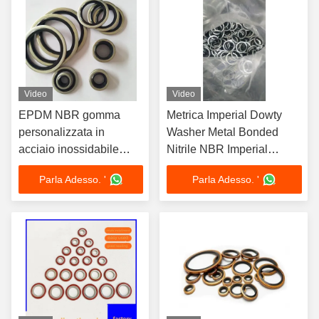
Video
Video
EPDM NBR gomma
Metrica Imperial Dowty
personalizzata in
Washer Metal Bonded
acciaio inossidabile
Nitrile NBR Imperial
metallo vite Dowty
Bonded Washer
Parla Adesso. '
Parla Adesso. '
sigillatore lavastoviglie