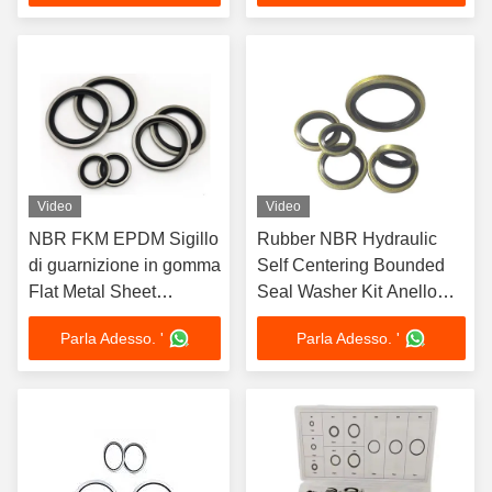
Video
Video
NBR FKM EPDM Sigillo
Rubber NBR Hydraulic
di guarnizione in gomma
Self Centering Bounded
Flat Metal Sheet
Seal Washer Kit Anello
Skeleton Dowty Self
combinato a vite metallo
Parla Adesso. '
Parla Adesso. '
Centering Bonded Seal