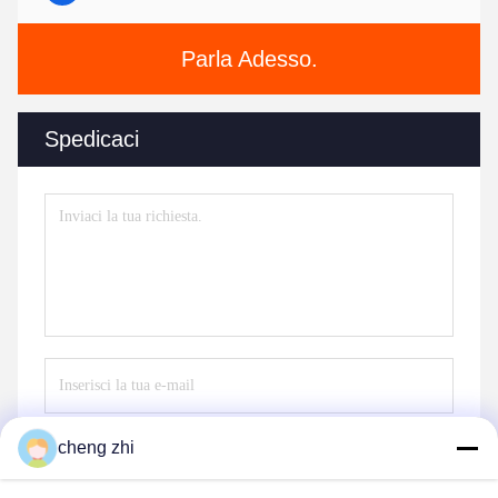
Parla Adesso.
Spedicaci
cheng zhi
Invii