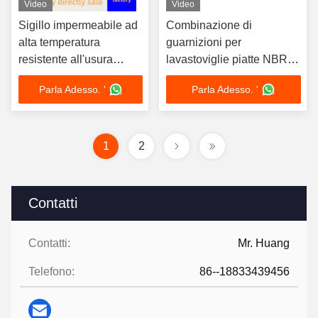
Video
Video
Sigillo impermeabile ad
Combinazione di
alta temperatura
guarnizioni per
resistente all'usura
lavastoviglie piatte NBR
resistente alla
FKM Metalli di gomma
Parla Adesso. '
Parla Adesso. '
combinazione di
piatta
guarnizioni
1
2
Contatti
Contatti:
Mr. Huang
Telefono:
86--18833439456