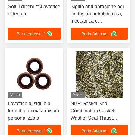
Sottili di tenuta\Lavatrice
Sigillo anti-abrasione per
di tenuta
l'industria petrolchimica,
meccanica e
automobilistica
Parla Adesso. '
Parla Adesso. '
Video
Video
Lavatrice di sigillo di
NBR Gasket Seal
ferro di gomma a misura
Combination Gasket
personalizzata
Washer Seal Thrust
Washer
Parla Adesso. '
Parla Adesso. '