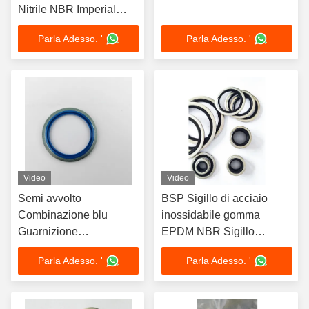
Nitrile NBR Imperial
Bonded Washer
Parla Adesso. '
Parla Adesso. '
Video
Video
Semi avvolto
BSP Sigillo di acciaio
Combinazione blu
inossidabile gomma
Guarnizione
EPDM NBR Sigillo
Galvanizzata Sigillo
imperiale
Parla Adesso. '
Parla Adesso. '
Metrico Colore
personalizzato