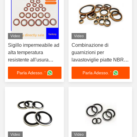
Video
Video
Sigillo impermeabile ad
Combinazione di
alta temperatura
guarnizioni per
resistente all'usura
lavastoviglie piatte NBR
resistente alla
FKM Metalli di gomma
Parla Adesso. '
Parla Adesso. '
combinazione di
piatta
guarnizioni
Video
Video