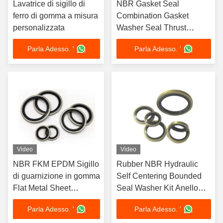
Lavatrice di sigillo di
NBR Gasket Seal
ferro di gomma a misura
Combination Gasket
personalizzata
Washer Seal Thrust
Washer
Parla Adesso. '
Parla Adesso. '
Video
Video
NBR FKM EPDM Sigillo
Rubber NBR Hydraulic
di guarnizione in gomma
Self Centering Bounded
Flat Metal Sheet
Seal Washer Kit Anello
Skeleton Dowty Self
combinato a vite metallo
Parla Adesso. '
Parla Adesso. '
Centering Bonded Seal