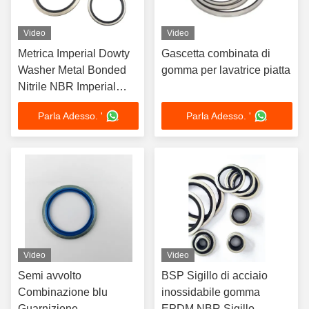
Video
Video
Metrica Imperial Dowty
Gascetta combinata di
Washer Metal Bonded
gomma per lavatrice piatta
Nitrile NBR Imperial
Bonded Washer
Parla Adesso. '
Parla Adesso. '
Video
Video
Semi avvolto
BSP Sigillo di acciaio
Combinazione blu
inossidabile gomma
Guarnizione
EPDM NBR Sigillo