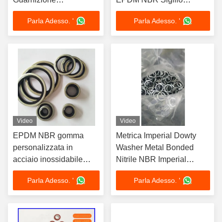
Galvanizzata Sigillo
imperiale
Parla Adesso. '
Parla Adesso. '
Metrico Colore
personalizzato
Video
Video
EPDM NBR gomma
Metrica Imperial Dowty
personalizzata in
Washer Metal Bonded
acciaio inossidabile
Nitrile NBR Imperial
metallo vite Dowty
Bonded Washer
Parla Adesso. '
Parla Adesso. '
sigillatore lavastoviglie