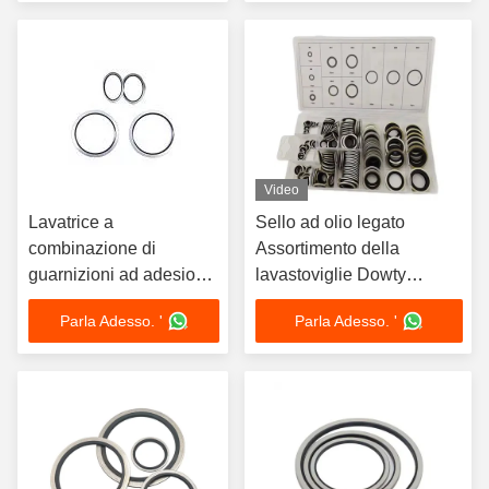
Video
Lavatrice a
Sello ad olio legato
combinazione di
Assortimento della
guarnizioni ad adesione
lavastoviglie Dowty
resistente all'olio
Metrica 6 8 10 12 22 24
Parla Adesso. '
Parla Adesso. '
personalizzabile
mm O Ring Box Oro Blu