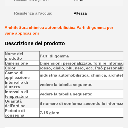
Resistenza all'acqua:
Altezza
Architettura chimica automobilistica Parti di gomma per
varie applicazioni
Descrizione del prodotto
Nome del
Parti di gomma
prodotto
Dimensione
Dimensioni personalizzate, fornire informazi
Colori
rosso, giallo, blu, nero, ecc. Può personalizza
Campo di
industria automobilistica, chimica, architettur
applicazione
Intervallo di
vedere la tabella seguente:
durezza
Intervallo di
vedere la tabella seguente:
temperatura
Quantità
il numero di conferma secondo le informazion
dell'ordine
Periodo di
7-15 giorni
consegna