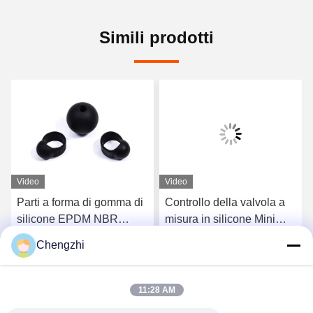
Simili prodotti
Video
Video
Parti a forma di gomma di
Controllo della valvola a
silicone EPDM NBR
misura in silicone Mini
modellato
ombrello Valvola di
Chengzhi
gomma
Parla Adesso.
Parla Adesso.
11:28 AM