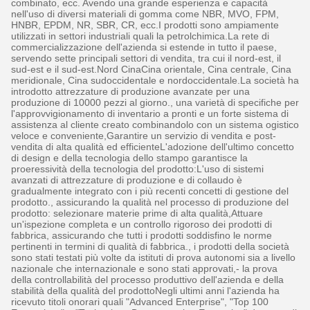
combinato, ecc. Avendo una grande esperienza e capacità
nell'uso di diversi materiali di gomma come NBR, MVO, FPM,
HNBR, EPDM, NR, SBR, CR, ecc.I prodotti sono ampiamente
utilizzati in settori industriali quali la petrolchimica.La rete di
commercializzazione dell'azienda si estende in tutto il paese,
servendo sette principali settori di vendita, tra cui il nord-est, il
sud-est e il sud-est.Nord CinaCina orientale, Cina centrale, Cina
meridionale, Cina sudoccidentale e nordoccidentale.La società ha
introdotto attrezzature di produzione avanzate per una
produzione di 10000 pezzi al giorno., una varietà di specifiche per
l'approvvigionamento di inventario a pronti e un forte sistema di
assistenza al cliente creato combinandolo con un sistema ogistico
veloce e conveniente,Garantire un servizio di vendita e post-
vendita di alta qualità ed efficienteL'adozione dell'ultimo concetto
di design e della tecnologia dello stampo garantisce la
proeressività della tecnologia del prodotto:L'uso di sistemi
avanzati di attrezzature di produzione e di collaudo è
gradualmente integrato con i più recenti concetti di gestione del
prodotto., assicurando la qualità nel processo di produzione del
prodotto: selezionare materie prime di alta qualità,Attuare
un'ispezione completa e un controllo rigoroso dei prodotti di
fabbrica, assicurando che tutti i prodotti soddisfino le norme
pertinenti in termini di qualità di fabbrica., i prodotti della società
sono stati testati più volte da istituti di prova autonomi sia a livello
nazionale che internazionale e sono stati approvati,- la prova
della controllabilità del processo produttivo dell'azienda e della
stabilità della qualità del prodottoNegli ultimi anni l'azienda ha
ricevuto titoli onorari quali "Advanced Enterprise", "Top 100