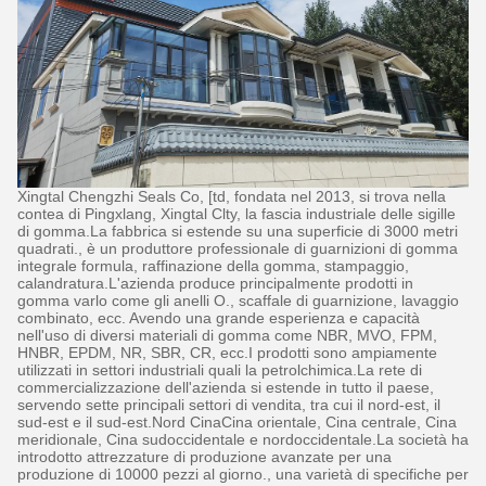
Xingtal Chengzhi Seals Co, [td, fondata nel 2013, si trova nella
contea di Pingxlang, Xingtal Clty, la fascia industriale delle sigille
di gomma.La fabbrica si estende su una superficie di 3000 metri
quadrati., è un produttore professionale di guarnizioni di gomma
integrale formula, raffinazione della gomma, stampaggio,
calandratura.L'azienda produce principalmente prodotti in
gomma varlo come gli anelli O., scaffale di guarnizione, lavaggio
combinato, ecc. Avendo una grande esperienza e capacità
nell'uso di diversi materiali di gomma come NBR, MVO, FPM,
HNBR, EPDM, NR, SBR, CR, ecc.I prodotti sono ampiamente
utilizzati in settori industriali quali la petrolchimica.La rete di
commercializzazione dell'azienda si estende in tutto il paese,
servendo sette principali settori di vendita, tra cui il nord-est, il
sud-est e il sud-est.Nord CinaCina orientale, Cina centrale, Cina
meridionale, Cina sudoccidentale e nordoccidentale.La società ha
introdotto attrezzature di produzione avanzate per una
produzione di 10000 pezzi al giorno., una varietà di specifiche per