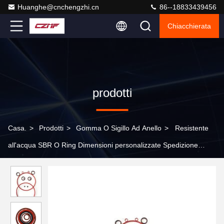
Huanghe@cnchengzhi.cn
86--18833439456
Chiacchierata
prodotti
Casa.
>
Prodotti
>
Gomma O Sigillo Ad Anello
>
Resistente
all'acqua SBR O Ring Dimensioni personalizzate Spedizione
rapida Colori multipli Buona elasticità