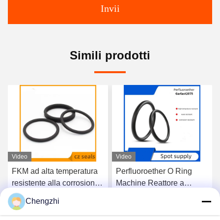
Invii
Simili prodotti
Video
Video
Perfluoroether O Ring
Diametro della linea di
Machine Reattore a
gomma al fluoro 6 x
pompa sigillato Anello di
diametro esterno 28-1000
Chengzhi
gomma resistente alla
mm resistente alla
Parla Adesso.
Parla Adesso.
corrosione
corrosione ad alta