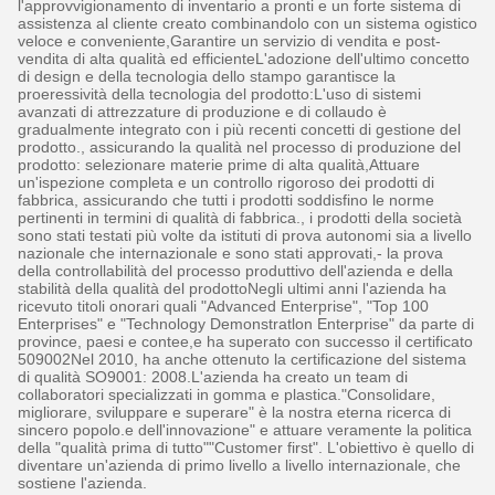
l'approvvigionamento di inventario a pronti e un forte sistema di
assistenza al cliente creato combinandolo con un sistema ogistico
veloce e conveniente,Garantire un servizio di vendita e post-
vendita di alta qualità ed efficienteL'adozione dell'ultimo concetto
di design e della tecnologia dello stampo garantisce la
proeressività della tecnologia del prodotto:L'uso di sistemi
avanzati di attrezzature di produzione e di collaudo è
gradualmente integrato con i più recenti concetti di gestione del
prodotto., assicurando la qualità nel processo di produzione del
prodotto: selezionare materie prime di alta qualità,Attuare
un'ispezione completa e un controllo rigoroso dei prodotti di
fabbrica, assicurando che tutti i prodotti soddisfino le norme
pertinenti in termini di qualità di fabbrica., i prodotti della società
sono stati testati più volte da istituti di prova autonomi sia a livello
nazionale che internazionale e sono stati approvati,- la prova
della controllabilità del processo produttivo dell'azienda e della
stabilità della qualità del prodottoNegli ultimi anni l'azienda ha
ricevuto titoli onorari quali "Advanced Enterprise", "Top 100
Enterprises" e "Technology Demonstratlon Enterprise" da parte di
province, paesi e contee,e ha superato con successo il certificato
509002Nel 2010, ha anche ottenuto la certificazione del sistema
di qualità SO9001: 2008.L'azienda ha creato un team di
collaboratori specializzati in gomma e plastica."Consolidare,
migliorare, sviluppare e superare" è la nostra eterna ricerca di
sincero popolo.e dell'innovazione" e attuare veramente la politica
della "qualità prima di tutto""Customer first". L'obiettivo è quello di
diventare un'azienda di primo livello a livello internazionale, che
sostiene l'azienda.