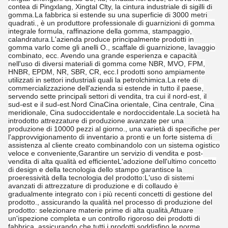
contea di Pingxlang, Xingtal Clty, la cintura industriale di sigilli di
gomma.La fabbrica si estende su una superficie di 3000 metri
quadrati., è un produttore professionale di guarnizioni di gomma
integrale formula, raffinazione della gomma, stampaggio,
calandratura.L'azienda produce principalmente prodotti in
gomma varlo come gli anelli O., scaffale di guarnizione, lavaggio
combinato, ecc. Avendo una grande esperienza e capacità
nell'uso di diversi materiali di gomma come NBR, MVO, FPM,
HNBR, EPDM, NR, SBR, CR, ecc.I prodotti sono ampiamente
utilizzati in settori industriali quali la petrolchimica.La rete di
commercializzazione dell'azienda si estende in tutto il paese,
servendo sette principali settori di vendita, tra cui il nord-est, il
sud-est e il sud-est.Nord CinaCina orientale, Cina centrale, Cina
meridionale, Cina sudoccidentale e nordoccidentale.La società ha
introdotto attrezzature di produzione avanzate per una
produzione di 10000 pezzi al giorno., una varietà di specifiche per
l'approvvigionamento di inventario a pronti e un forte sistema di
assistenza al cliente creato combinandolo con un sistema ogistico
veloce e conveniente,Garantire un servizio di vendita e post-
vendita di alta qualità ed efficienteL'adozione dell'ultimo concetto
di design e della tecnologia dello stampo garantisce la
proeressività della tecnologia del prodotto:L'uso di sistemi
avanzati di attrezzature di produzione e di collaudo è
gradualmente integrato con i più recenti concetti di gestione del
prodotto., assicurando la qualità nel processo di produzione del
prodotto: selezionare materie prime di alta qualità,Attuare
un'ispezione completa e un controllo rigoroso dei prodotti di
fabbrica, assicurando che tutti i prodotti soddisfino le norme