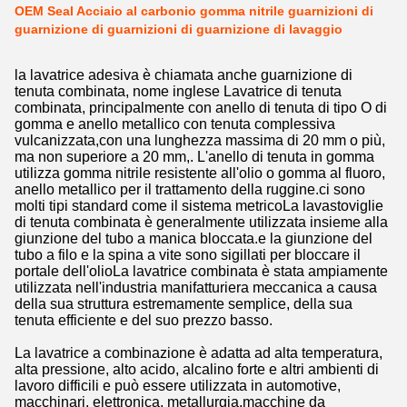
OEM Seal Acciaio al carbonio gomma nitrile guarnizioni di
guarnizione di guarnizioni di guarnizione di lavaggio
la lavatrice adesiva è chiamata anche guarnizione di
tenuta combinata, nome inglese Lavatrice di tenuta
combinata, principalmente con anello di tenuta di tipo O di
gomma e anello metallico con tenuta complessiva
vulcanizzata,con una lunghezza massima di 20 mm o più,
ma non superiore a 20 mm,. L'anello di tenuta in gomma
utilizza gomma nitrile resistente all'olio o gomma al fluoro,
anello metallico per il trattamento della ruggine.ci sono
molti tipi standard come il sistema metricoLa lavastoviglie
di tenuta combinata è generalmente utilizzata insieme alla
giunzione del tubo a manica bloccata.e la giunzione del
tubo a filo e la spina a vite sono sigillati per bloccare il
portale dell'olioLa lavatrice combinata è stata ampiamente
utilizzata nell'industria manifatturiera meccanica a causa
della sua struttura estremamente semplice, della sua
tenuta efficiente e del suo prezzo basso.
La lavatrice a combinazione è adatta ad alta temperatura,
alta pressione, alto acido, alcalino forte e altri ambienti di
lavoro difficili e può essere utilizzata in automotive,
macchinari, elettronica, metallurgia,macchine da