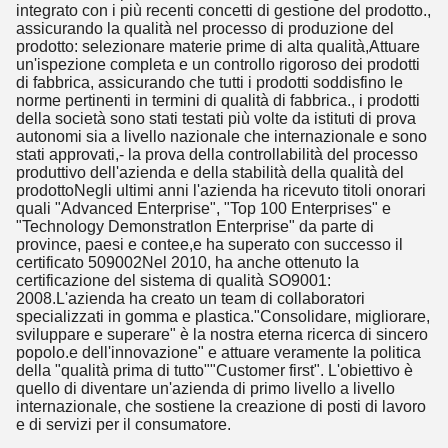
integrato con i più recenti concetti di gestione del prodotto.,
assicurando la qualità nel processo di produzione del
prodotto: selezionare materie prime di alta qualità,Attuare
un'ispezione completa e un controllo rigoroso dei prodotti
di fabbrica, assicurando che tutti i prodotti soddisfino le
norme pertinenti in termini di qualità di fabbrica., i prodotti
della società sono stati testati più volte da istituti di prova
autonomi sia a livello nazionale che internazionale e sono
stati approvati,- la prova della controllabilità del processo
produttivo dell'azienda e della stabilità della qualità del
prodottoNegli ultimi anni l'azienda ha ricevuto titoli onorari
quali "Advanced Enterprise", "Top 100 Enterprises" e
"Technology Demonstratlon Enterprise" da parte di
province, paesi e contee,e ha superato con successo il
certificato 509002Nel 2010, ha anche ottenuto la
certificazione del sistema di qualità SO9001:
2008.L'azienda ha creato un team di collaboratori
specializzati in gomma e plastica."Consolidare, migliorare,
sviluppare e superare" è la nostra eterna ricerca di sincero
popolo.e dell'innovazione" e attuare veramente la politica
della "qualità prima di tutto""Customer first". L'obiettivo è
quello di diventare un'azienda di primo livello a livello
internazionale, che sostiene la creazione di posti di lavoro
e di servizi per il consumatore.