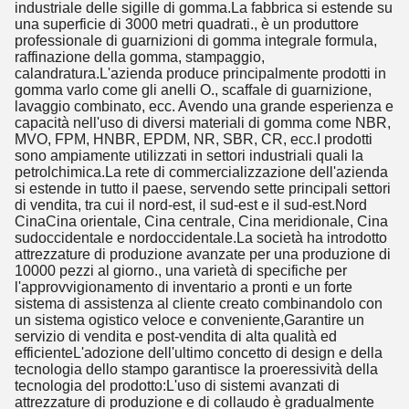
industriale delle sigille di gomma.La fabbrica si estende su
una superficie di 3000 metri quadrati., è un produttore
professionale di guarnizioni di gomma integrale formula,
raffinazione della gomma, stampaggio,
calandratura.L'azienda produce principalmente prodotti in
gomma varlo come gli anelli O., scaffale di guarnizione,
lavaggio combinato, ecc. Avendo una grande esperienza e
capacità nell'uso di diversi materiali di gomma come NBR,
MVO, FPM, HNBR, EPDM, NR, SBR, CR, ecc.I prodotti
sono ampiamente utilizzati in settori industriali quali la
petrolchimica.La rete di commercializzazione dell'azienda
si estende in tutto il paese, servendo sette principali settori
di vendita, tra cui il nord-est, il sud-est e il sud-est.Nord
CinaCina orientale, Cina centrale, Cina meridionale, Cina
sudoccidentale e nordoccidentale.La società ha introdotto
attrezzature di produzione avanzate per una produzione di
10000 pezzi al giorno., una varietà di specifiche per
l'approvvigionamento di inventario a pronti e un forte
sistema di assistenza al cliente creato combinandolo con
un sistema ogistico veloce e conveniente,Garantire un
servizio di vendita e post-vendita di alta qualità ed
efficienteL'adozione dell'ultimo concetto di design e della
tecnologia dello stampo garantisce la proeressività della
tecnologia del prodotto:L'uso di sistemi avanzati di
attrezzature di produzione e di collaudo è gradualmente